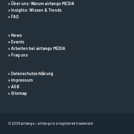
> Über uns: Warum airtango MEDIA
> Insights: Wissen & Trends
> FAQ
> News
> Events
> Arbeiten bei airtango MEDIA
> Frag uns
> Datenschutzerklärung
> Impressum
> AGB
> Sitemap
© 2025 airtango – airtango is a registered trademark