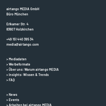
airtango MEDIA GmbH
Büro München
Erlkamer Str. 4
83607 Holzkirchen
+49 151 440 395 34
media@airtango.com
> Mediadaten
> Werbeformate
> Über uns: Warum airtango MEDIA
> Insights: Wissen & Trends
> FAQ
> News
> Events
> Arbeiten bei airtango MEDIA