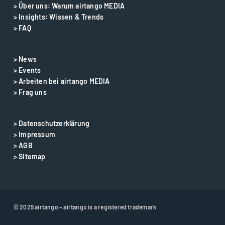
> Über uns: Warum airtango MEDIA
> Insights: Wissen & Trends
> FAQ
> News
> Events
> Arbeiten bei airtango MEDIA
> Frag uns
> Datenschutzerklärung
> Impressum
> AGB
> Sitemap
© 2025 airtango – airtango is a registered trademark