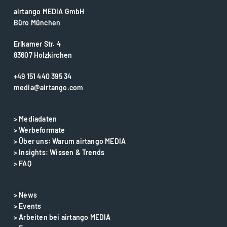
airtango MEDIA GmbH
Büro München
Erlkamer Str. 4
83607 Holzkirchen
+49 151 440 395 34
media@airtango.com
> Mediadaten
> Werbeformate
> Über uns: Warum airtango MEDIA
> Insights: Wissen & Trends
> FAQ
> News
> Events
> Arbeiten bei airtango MEDIA