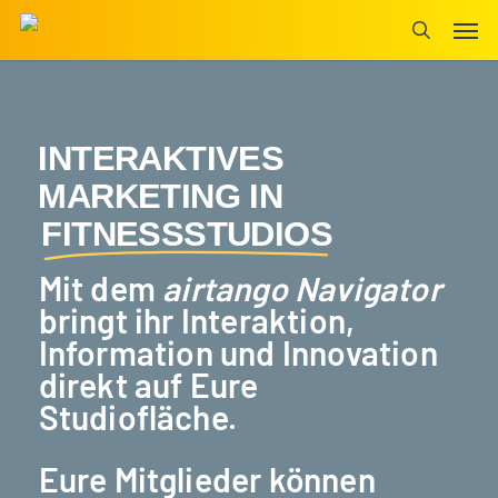
Skip
Men
to
search
main
content
INTERAKTIVES
MARKETING IN
FITNESSSTUDIOS
Mit dem
airtango Navigator
bringt ihr
Interaktion,
Information und Innovation
direkt auf Eure
Studiofläche.
Eure Mitglieder können