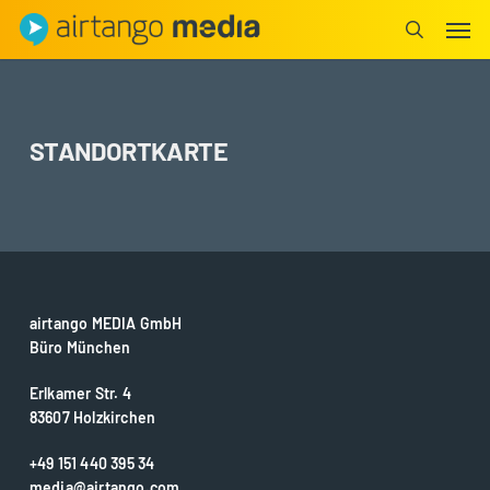
Skip
Men
to
search
main
content
STANDORTKARTE
airtango MEDIA GmbH
Büro München
Erlkamer Str. 4
83607 Holzkirchen
+49 151 440 395 34
media@airtango.com